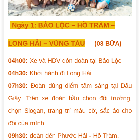
Ngày 1:
BẢO LỘC – HỒ TR
ÀM –
LONG HẢI – VŨNG TÀU
(03 BỮA)
04h00:
Xe và HDV đón đoàn tại Bảo Lộc
04h30:
Khởi hành đi Long Hải.
07h30:
Đoàn dùng điểm tâm sáng tại Dầu
Giây. Trên xe đoàn bầu chọn đội trưởng,
chọn Slogan, trang trí màu cờ, sắc áo cho
đội của mình.
09h30:
đoàn đến Phước Hải - Hồ Tràm.