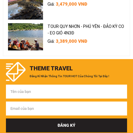
Giá:
3,479,000 VNĐ
TOUR QUY NHƠN - PHÚ YÊN - ĐẢO KỲ CO
- EO GIÓ 4N3Đ
Giá:
3,389,000 VNĐ
TOUR PHAN THIẾT - NÚI TÀ CÚ 2N2Đ
Giá:
1,690,000 VNĐ
THEME TRAVEL
Đăng Kí Nhận Thông Tin TOUR HOT Của Chúng Tôi Tại Đây !
TOUR ĐÀ NẴNG - NGŨ HÀNH SƠN - BÀ NÀ
- HỘI AN 3N2Đ
Giá:
2,289,000 VNĐ
TOUR BÌNH ĐỊNH 3N2Đ
ĐĂNG KÝ
Giá:
2,890,000 VNĐ