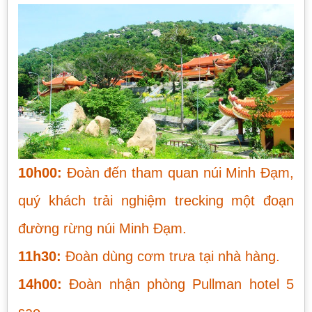
10h00:
Đoàn đến tham quan núi Minh Đạm,
quý khách trải nghiệm trecking một đoạn
đường rừng núi Minh Đạm.
11h30:
Đoàn dùng cơm trưa tại nhà hàng.
14h00:
Đoàn nhận phòng Pullman hotel 5