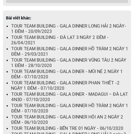
TOUR NHA TRANG 3N3D
Bài viết khác:
Giá:
3,489,000 VNĐ
TOUR TEAM BUILDING - GALA DINNER LONG HẢI 2 NGÀY-
1 ĐÊM - 20/09/2023
TOUR TEAM BUILDING - ĐÀ LẠT 3 NGÀY 2 ĐÊM -
26/04/2021
TOUR ĐẢO BÌNH BA-BÌNH HƯNG-BÌNH
TOUR TEAM BUILDING - GALA DINNER HỒ TRÀM 2 NGÀY 1
TIÊN 2N2Đ
ĐÊM - 29/03/2021
TOUR TEAM BUILDING - GALA DINNER VŨNG TÀU 2 NGÀY
Giá:
2,598,000 VNĐ
1 ĐÊM - 28/10/2020
TOUR TEAM BUILDING - GALA DINER - MŨI NÉ 2 NGÀY 1
ĐÊM - 07/10/2020
TOUR PHÚ YÊN 3N3Đ Ô TÔ
TOUR TEAM BUILDING - GALA DINNER PHAN THIẾT -2
Giá:
3,790,000 VNĐ
NGÀY 1 ĐÊM - 07/10/2020
TOUR TEAM BUILDING - GALA DINER - MADAGUI – ĐÀ LẠT
4N3D - 07/10/2020
TOUR TEAM BUILDING - GALA DINNER HỒ TRÀM 2 NGÀY 1
TOUR ĐÀ LẠT 3 Ngày 2 Đêm
ĐÊM - 07/10/2020
TOUR TEAM BUILDING - GALA DINNER HỘI AN 2 NGÀY 2
Giá:
1,890,000 VNĐ
ĐÊM - 06/10/2020
TOUR TEAM BUILDING - BẾN TRE 01 NGÀY - 06/10/2020