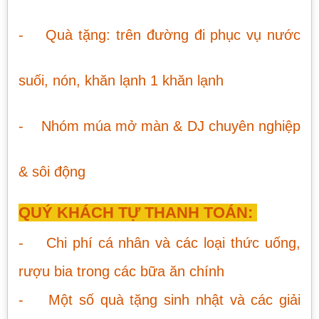
- Quà tặng: trên đường đi phục vụ nước
suối, nón, khăn lạnh 1 khăn lạnh
- Nhóm múa mở màn & DJ chuyên nghiệp
& sôi động
QUÝ KHÁCH TỰ THANH TOÁN:
- Chi phí cá nhân và các loại thức uống,
rượu bia trong các bữa ăn chính
- Một số quà tặng sinh nhật và các giải
TOUR ĐÀ NẴNG - NGŨ HÀNH SƠN - BÀ NÀ