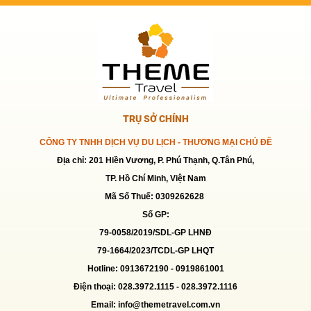
TOUR 1 NGÀY LÀM NÔNG - KDL LAN
VƯƠNG - BẾN TRE
Giá:
690,000 VNĐ
TOUR MỸ THO-BẾN TRE 1 NGÀY
TRỤ SỞ CHÍNH
Giá:
799,000 VNĐ
CÔNG TY TNHH DỊCH VỤ DU LỊCH - THƯƠNG MẠI CHỦ ĐỀ
Địa chỉ: 201 Hiền Vương, P. Phú Thạnh, Q.Tân Phú,
TP. Hồ Chí Minh, Việt Nam
TOUR DÃ NGOẠI - KDL LAN VƯƠNG 1
Mã Số Thuế: 0309262628
NGÀY
Số GP:
Giá:
291,000 VNĐ
79-0058/2019/SDL-GP LHNĐ
79-1664/2023/TCDL-GP LHQT
TOUR NHA TRANG 3N3D
Hotline: 0913672190 -
0919861001
Giá:
3,489,000 VNĐ
Điện thoại: 028.3972.1115 - 028.3972.1116
Email: info@themetravel.com.vn