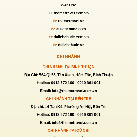
Website:
TOUR ĐẢO BÌNH BA-BÌNH HƯNG-BÌNH
>>
themetravel.com.vn
TIÊN 2N2Đ
>>
themetravel.vn
Giá:
2,598,000 VNĐ
>>
dulichchude.com
>>
dulichchude.com.vn
TOUR PHÚ YÊN 3N3Đ Ô TÔ
>>
dulichchude.vn
Giá:
3,790,000 VNĐ
CHI NHÁNH
CHI NHÁNH TẠI BÌNH THUẬN
TOUR ĐÀ LẠT 3 Ngày 2 Đêm
Địa Chỉ: 564 QL55, Tân Xuân, Hàm Tân, Bình Thuận
Giá:
1,890,000 VNĐ
Hotline: 0913 672 190 - 0919 861 001
Email: info@themetravel.com.vn
CHI NHÁNH TẠI BẾN TRE
TOUR ĐÀ LẠT 2N2D
Địa chỉ: 14 Tân Kế, Phường An Hội, Bến Tre
Giá:
1,789,000 VNĐ
Hotline: 0913 672 190 - 0919 861 001
Email: info@themetravel.com.vn
CHI NHÁNH TẠI CỦ CHI