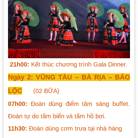
21h00:
Kết thúc chương trình Gala Dinner.
Ngày 2: VŨNG TÀU – BÀ RỊA – BẢO
LỘC
(02 BỮA)
07h00:
Đoàn dùng điểm tâm sáng buffet.
Đoàn tự do tắm biển và tắm hồ bơi.
11h30:
Đoàn dùng cơm trưa tại nhà hàng