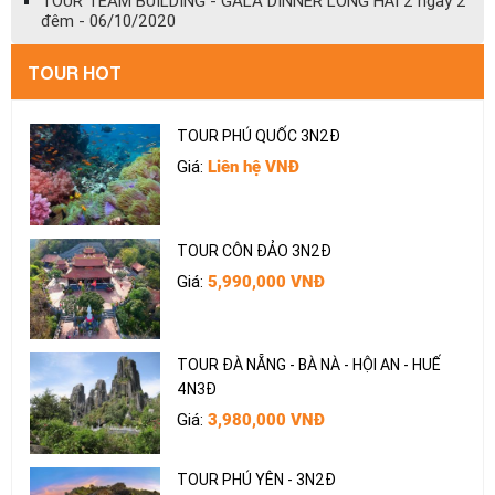
TOUR TEAM BUILDING - GALA DINNER LONG HẢI 2 ngày 2
đêm - 06/10/2020
TOUR ĐÀ LẠT 2N2D
Giá:
1,789,000 VNĐ
TOUR HOT
TOUR PHÚ QUỐC 3N2Đ
Giá:
Liên hệ VNĐ
TOUR CÔN ĐẢO 3N2Đ
Giá:
5,990,000 VNĐ
TOUR ĐÀ NẴNG - BÀ NÀ - HỘI AN - HUẾ
4N3Đ
Giá:
3,980,000 VNĐ
TOUR PHÚ YÊN - 3N2Đ