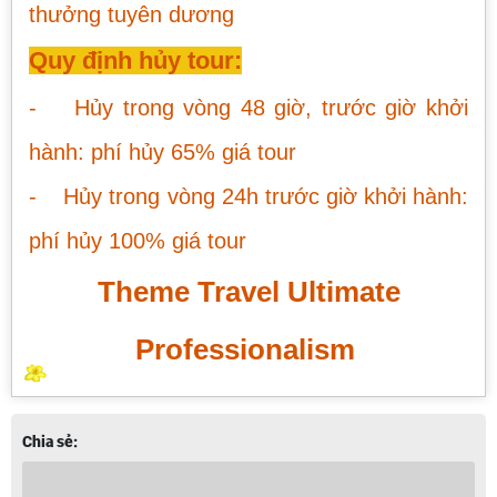
- HỘI AN 3N2Đ
thưởng tuyên dương
Giá:
2,289,000 VNĐ
Quy định hủy tour:
TOUR BÌNH ĐỊNH 3N2Đ
- Hủy trong vòng 48 giờ, trước giờ khởi
Giá:
2,890,000 VNĐ
hành: phí hủy 65% giá tour
- Hủy trong vòng 24h trước giờ khởi hành:
TOUR 1 NGÀY LÀM NÔNG - KDL LAN
VƯƠNG - BẾN TRE
phí hủy 100% giá tour
Giá:
690,000 VNĐ
Theme Travel Ultimate
TOUR MỸ THO-BẾN TRE 1 NGÀY
Professionalism
Giá:
799,000 VNĐ
Chia sẻ:
TOUR DÃ NGOẠI - KDL LAN VƯƠNG 1
NGÀY
Giá:
291,000 VNĐ