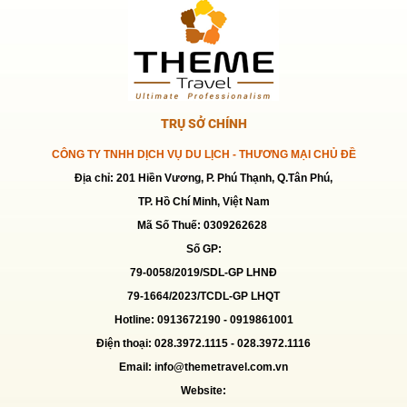
TRỤ SỞ CHÍNH
CÔNG TY TNHH DỊCH VỤ DU LỊCH - THƯƠNG MẠI CHỦ ĐỀ
Địa chỉ: 201 Hiền Vương, P. Phú Thạnh, Q.Tân Phú,
TP. Hồ Chí Minh, Việt Nam
Mã Số Thuế: 0309262628
Số GP:
79-0058/2019/SDL-GP LHNĐ
79-1664/2023/TCDL-GP LHQT
Hotline: 0913672190 -
0919861001
Điện thoại: 028.3972.1115 - 028.3972.1116
Email: info@themetravel.com.vn
Website: