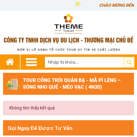
CHÀO MỪNG ĐẾN VỚI
TOUR CỔNG TRỜI QUẢN BẠ - MÃ PÌ LÈNG –
SÔNG NHO QUẾ - MÈO VẠC ( 4N3D)
Không tìm thấy kết quả
Gọi Ngay Để Được Tư Vấn