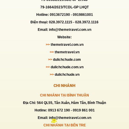
79-1664/2023/TCDL-GP LHQT
TOUR NHA TRANG 3N3D
Hotline: 0913672190 -
0919861001
Giá:
3,489,000 VNĐ
Điện thoại: 028.3972.1115 - 028.3972.1116
Email: info@themetravel.com.vn
Website:
TOUR ĐẢO BÌNH BA-BÌNH HƯNG-BÌNH
>>
themetravel.com.vn
TIÊN 2N2Đ
>>
themetravel.vn
Giá:
2,598,000 VNĐ
>>
dulichchude.com
>>
dulichchude.com.vn
TOUR PHÚ YÊN 3N3Đ Ô TÔ
>>
dulichchude.vn
Giá:
3,790,000 VNĐ
CHI NHÁNH
CHI NHÁNH TẠI BÌNH THUẬN
TOUR ĐÀ LẠT 3 Ngày 2 Đêm
Địa Chỉ: 564 QL55, Tân Xuân, Hàm Tân, Bình Thuận
Giá:
1,890,000 VNĐ
Hotline: 0913 672 190 - 0919 861 001
Email: info@themetravel.com.vn
CHI NHÁNH TẠI BẾN TRE