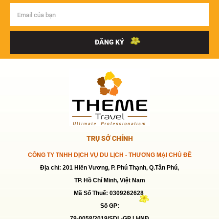
Giá:
2,289,000 VNĐ
TOUR BÌNH ĐỊNH 3N2Đ
ĐĂNG KÝ
Giá:
2,890,000 VNĐ
TOUR 1 NGÀY LÀM NÔNG - KDL LAN
VƯƠNG - BẾN TRE
Giá:
690,000 VNĐ
TOUR MỸ THO-BẾN TRE 1 NGÀY
TRỤ SỞ CHÍNH
Giá:
799,000 VNĐ
CÔNG TY TNHH DỊCH VỤ DU LỊCH - THƯƠNG MẠI CHỦ ĐỀ
Địa chỉ: 201 Hiền Vương, P. Phú Thạnh, Q.Tân Phú,
TP. Hồ Chí Minh, Việt Nam
TOUR DÃ NGOẠI - KDL LAN VƯƠNG 1
Mã Số Thuế: 0309262628
NGÀY
Số GP:
Giá:
291,000 VNĐ
79-0058/2019/SDL-GP LHNĐ