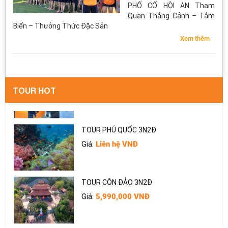
PHỐ CỔ HỘI AN Tham
Quan Thắng Cảnh – Tắm
TOUR ĐÀ LẠT 3 Ngày 2 Đêm
Biển – Thưởng Thức Đặc Sản
Giá:
1,890,000 VNĐ
Xem thêm
TOUR ĐÀ LẠT 2N2D
Giá:
1,789,000 VNĐ
TOUR HOT
TOUR PHÚ QUỐC 3N2Đ
Giá:
Liên hệ VNĐ
TOUR CÔN ĐẢO 3N2Đ
Giá:
5,990,000 VNĐ