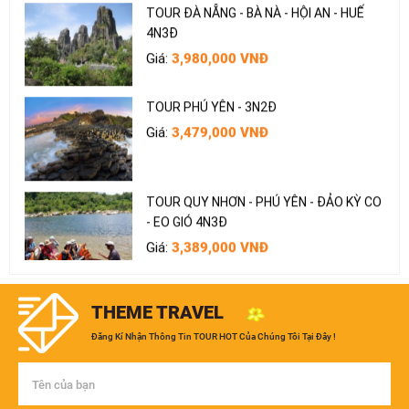
TOUR ĐÀ NẴNG - BÀ NÀ - HỘI AN - HUẾ
4N3Đ
Giá:
3,980,000 VNĐ
TOUR PHÚ YÊN - 3N2Đ
Giá:
3,479,000 VNĐ
TOUR QUY NHƠN - PHÚ YÊN - ĐẢO KỲ CO
- EO GIÓ 4N3Đ
Giá:
3,389,000 VNĐ
TOUR PHAN THIẾT - NÚI TÀ CÚ 2N2Đ
THEME TRAVEL
Giá:
1,690,000 VNĐ
Đăng Kí Nhận Thông Tin TOUR HOT Của Chúng Tôi Tại Đây !
TOUR ĐÀ NẴNG - NGŨ HÀNH SƠN - BÀ NÀ
- HỘI AN 3N2Đ