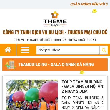
CHÀO MỪNG ĐẾN VỚI CÔNG
TOUR DÃ NGOẠI - KDL LAN VƯƠNG 1
NGÀY
Giá:
291,000 VNĐ
TOUR NHA TRANG 3N3D
Giá:
3,489,000 VNĐ
TEAMBUILDING - GALA DINNER ĐÀ NẴNG
TOUR ĐẢO BÌNH BA-BÌNH HƯNG-BÌNH
TIÊN 2N2Đ
Giá:
2,598,000 VNĐ
TOUR TEAM BUILDING
- GALA DINNER HỘI AN
2 NGÀY 2 ĐÊM
TOUR PHÚ YÊN 3N3Đ Ô TÔ
TOUR TEAM BUILDING &
Giá:
3,790,000 VNĐ
GALA DINNER HỘI AN 2
NGÀY 2 ĐÊM ĐÀ NẴNG –