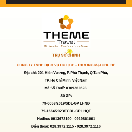
TRỤ SỞ CHÍNH
CÔNG TY TNHH DỊCH VỤ DU LỊCH - THƯƠNG MẠI CHỦ ĐỀ
Địa chỉ: 201 Hiền Vương, P. Phú Thạnh, Q.Tân Phú,
TP. Hồ Chí Minh, Việt Nam
Mã Số Thuế: 0309262628
Số GP:
79-0058/2019/SDL-GP LHNĐ
79-1664/2023/TCDL-GP LHQT
Hotline: 0913672190 -
0919861001
Điện thoại: 028.3972.1115 - 028.3972.1116