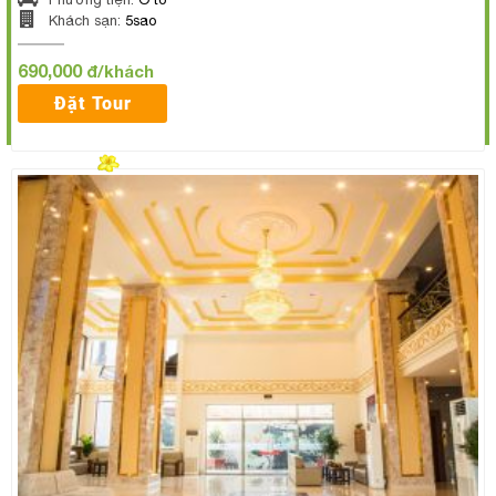
Khách sạn:
5sao
690,000
đ/khách
Đặt Tour