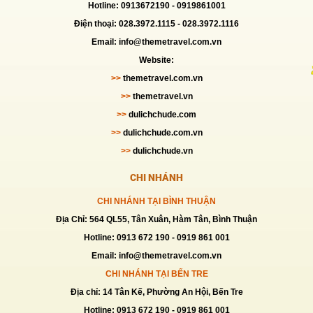
Hotline: 0913672190 -
0919861001
Điện thoại: 028.3972.1115 - 028.3972.1116
Email: info@themetravel.com.vn
Website:
>>
themetravel.com.vn
>>
themetravel.vn
>>
dulichchude.com
>>
dulichchude.com.vn
>>
dulichchude.vn
CHI NHÁNH
CHI NHÁNH TẠI BÌNH THUẬN
Địa Chỉ: 564 QL55, Tân Xuân, Hàm Tân, Bình Thuận
Hotline: 0913 672 190 - 0919 861 001
Email: info@themetravel.com.vn
CHI NHÁNH TẠI BẾN TRE
Địa chỉ: 14 Tân Kế, Phường An Hội, Bến Tre
Hotline: 0913 672 190 - 0919 861 001