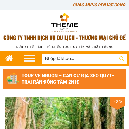
CHÀO MỪNG ĐẾN VỚI CÔNG TY C
TOUR VỀ NGUỒN – CĂN CỨ ĐỊA XẺO QUÝT–
TRẠI RẮN ĐỒNG TÂM 2N1Đ
- 0 %