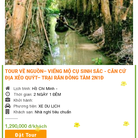
TOUR VỀ NGUỒN– VIẾNG MỘ CỤ SINH SẮC - CĂN CỨ
ĐỊA XẺO QUÝT– TRẠI RẮN ĐỒNG TÂM 2N1Đ
Lịch trình:
Hồ Chí Minh -
Thời gian:
2 NGÀY 1 ĐÊM
Khởi hành:
Phương tiện:
XE DU LỊCH
Khách sạn:
Nhà nghỉ tiêu chuẩn
1,290,000
đ/khách
Đặt Tour