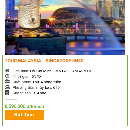
TOUR MALAYSIA - SINGAPORE 5N4D
Lịch trình:
Hồ Chí Minh - MA LAI - SINGAPORE
Thời gian:
5N4D
Khởi hành:
Thứ 4 hàng tuần
Phương tiện:
máy bay, ô tô
Khách sạn:
3, 4 sao
8,590,000
đ/khách
Đặt Tour