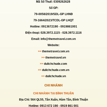
Mã Số Thuế: 0309262628
Số GP:
79-0058/2019/SDL-GP LHNĐ
79-1664/2023/TCDL-GP LHQT
Hotline: 0913672190 -
0919861001
Điện thoại: 028.3972.1115 - 028.3972.1116
Email: info@themetravel.com.vn
Website:
>>
themetravel.com.vn
>>
themetravel.vn
>>
dulichchude.com
>>
dulichchude.com.vn
>>
dulichchude.vn
CHI NHÁNH
CHI NHÁNH TẠI BÌNH THUẬN
Địa Chỉ: 564 QL55, Tân Xuân, Hàm Tân, Bình Thuận
Hotline: 0913 672 190 - 0919 861 001