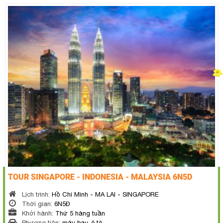
TOUR SINGAPORE - INDONESIA - MALAYSIA 6N5D
Lịch trình:
Hồ Chí Minh - MA LAI - SINGAPORE
Thời gian:
6N5Đ
Khởi hành:
Thứ 5 hàng tuần
Phương tiện:
máy bay, ô tô