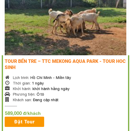
TOUR BẾN TRE – TTC MEKONG AQUA PARK - TOUR HOC
SINH
Lịch trình:
Hồ Chí Minh - Miền tây
Thời gian:
1 ngày
Khởi hành:
khởi hành hằng ngày
Phương tiện:
Ô tô
Khách sạn:
Đang cập nhật
589,000
đ/khách
Đặt Tour