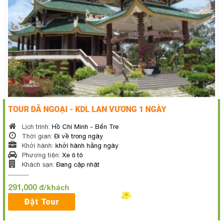
TOUR DÃ NGOẠI - KDL LAN VƯƠNG 1 NGÀY
Lịch trình:
Hồ Chí Minh - Bến Tre
Thời gian:
Đi về trong ngày
Khởi hành:
khởi hành hằng ngày
Phương tiện:
Xe ô tô
Khách sạn:
Đang cập nhật
291,000
đ/khách
Đặt Tour