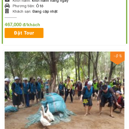
Khởi hành:
khởi hành hằng ngày
Phương tiện:
Ô tô
Khách sạn:
Đang cập nhật
467,000
đ/khách
Đặt Tour
- 0 %