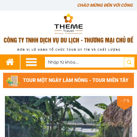
CHÀO MỪNG ĐẾN VỚI CÔNG TY CHÚNG
TOUR MỘT NGÀY LÀM NÔNG - TOUR MIỀN TÂY
- 7 %