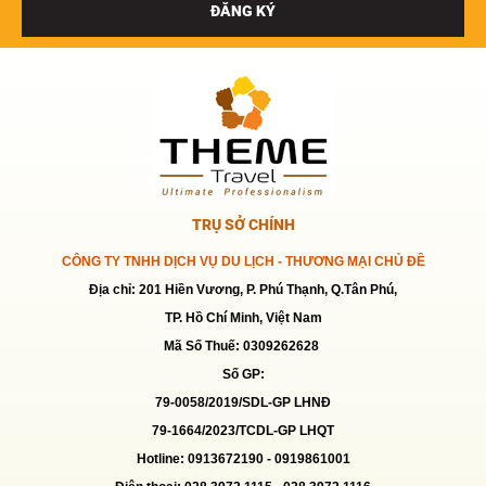
ĐĂNG KÝ
TRỤ SỞ CHÍNH
CÔNG TY TNHH DỊCH VỤ DU LỊCH - THƯƠNG MẠI CHỦ ĐỀ
Địa chỉ: 201 Hiền Vương, P. Phú Thạnh, Q.Tân Phú,
TP. Hồ Chí Minh, Việt Nam
Mã Số Thuế: 0309262628
Số GP:
79-0058/2019/SDL-GP LHNĐ
79-1664/2023/TCDL-GP LHQT
Hotline: 0913672190 -
0919861001