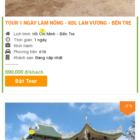
TOUR 1 NGÀY LÀM NÔNG - KDL LAN VƯƠNG - BẾN TRE
Lịch trình:
Hồ Chí Minh - Bến Tre
Thời gian:
1 ngày
Khởi hành:
Phương tiện:
ô tô
Khách sạn:
Đang cập nhật
690,000
đ/khách
Đặt Tour
- 0 %