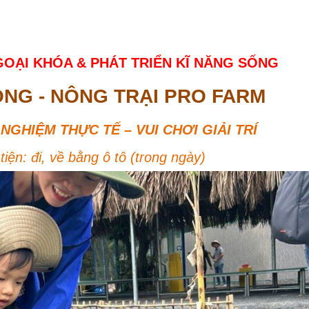
OẠI KHÓA & PHÁT TRIỂN KĨ NĂNG SỐNG
ỒNG - NÔNG TRẠI PRO FARM
NGHIỆM THỰC TẾ – VUI CHƠI GIẢI TRÍ
iện: đi, về bằng ô tô (trong ngày)