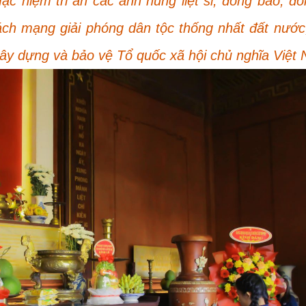
ặc niệm tri ân các anh hùng liệt sĩ, đồng bào, đồ
ách mạng giải phóng dân tộc thống nhất đất nước,
xây dựng và bảo vệ Tổ quốc xã hội chủ nghĩa Việt