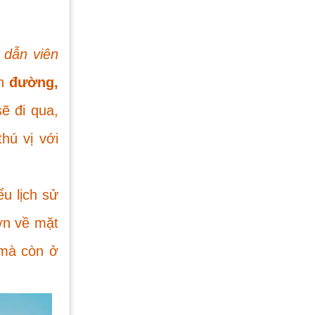
 dẫn viên
n
đường,
ẽ đi qua,
hú vị với
u lịch sử
ớn về mặt
ố mà còn ở