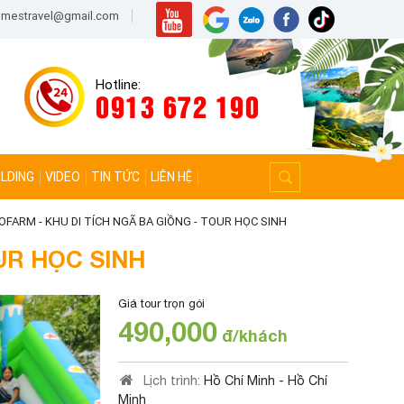
hemestravel@gmail.com
Hotline:
0913 672 190
LDING
VIDEO
TIN TỨC
LIÊN HỆ
FARM - KHU DI TÍCH NGÃ BA GIỒNG - TOUR HỌC SINH
UR HỌC SINH
Giá tour trọn gói
490,000
đ/khách
Lịch trình:
Hồ Chí Minh - Hồ Chí
Minh