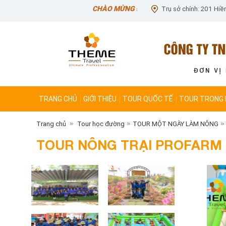
CHÀO MỪNG ĐẾN VỚI CÔNG TY CHÚNG TÔI
Trụ sở chính: 201 Hiề
TRANG CHỦ
GIỚI THIỆU
TOUR QUỐC TẾ
TOUR TRONG
Trang chủ
Tour học đường
TOUR MỘT NGÀY LÀM NÔNG
TOUR NÔNG TRẠI PROFARM -