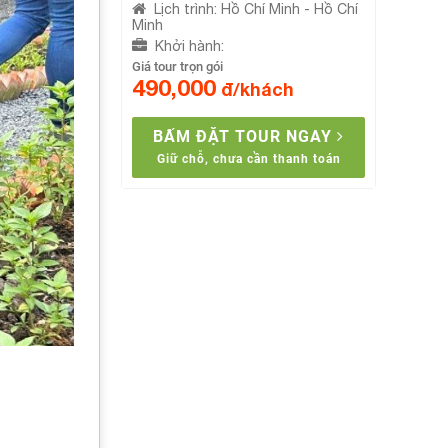
Lịch trình
: Hồ Chí Minh - Hồ Chí
Minh
Khởi hành
:
Giá tour trọn gói
490,000
đ/khách
BẤM ĐẶT TOUR NGAY
Giữ chỗ, chưa cần thanh toán