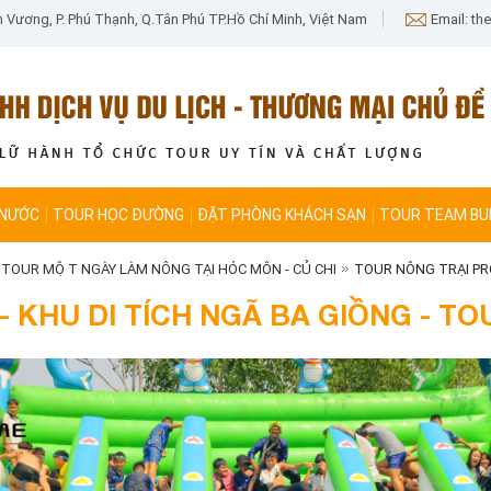
n Vương, P. Phú Thạnh, Q.Tân Phú TP.Hồ Chí Minh, Việt Nam
Email: t
 NƯỚC
TOUR HỌC ĐƯỜNG
ĐẶT PHÒNG KHÁCH SẠN
TOUR TEAM BUI
TOUR MỘT NGÀY LÀM NÔNG TẠI HÓC MÔN - CỦ CHI
TOUR NÔNG TRẠI PRO
 KHU DI TÍCH NGÃ BA GIỒNG - TO