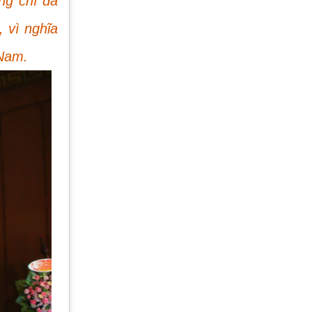
ng chí đã
 vì nghĩa
 Nam.