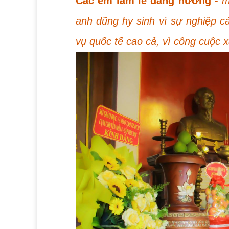
Các em làm lễ dâng hương
-
m
anh dũng hy sinh vì sự nghiệp c
vụ quốc tế cao cả, vì công cuộc 