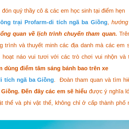
l
đón quý thầy cô & các em học sinh tại điểm hẹn
ông trại Profarm-di tích ngã ba Giồng
,
hướng
tổng quan về lịch trình chuyến tham quan.
Trê
g trình và thuyết minh các địa danh mà các em s
h
hoạt náo vui tươi với các trò chơi vui nhộn và t
m dùng điểm tâm sáng bánh bao trên xe
i tích ngã ba Giồng
.
Đoàn
tham quan và tìm hiể
a Giồng.
Đến đây các em sẽ hiểu
được ý nghĩa l
 vật thể và phi vật thể, không chỉ ở cấp thành ph