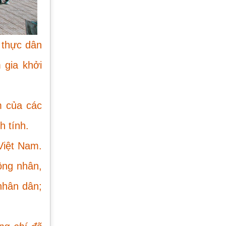
 thực dân
 gia khởi
m của các
h tính.
Việt Nam.
ông nhân,
nhân dân;