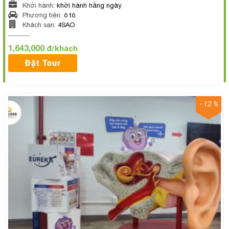
Khởi hành:
khởi hành hằng ngày
Phương tiện:
ô tô
Khách sạn:
4SAO
1,643,000
đ/khách
Đặt Tour
- 12 %