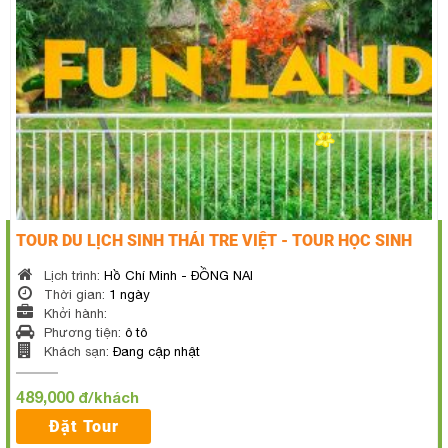
TOUR DU LỊCH SINH THÁI TRE VIỆT - TOUR HỌC SINH
Lịch trình:
Hồ Chí Minh - ĐỒNG NAI
Thời gian:
1 ngày
Khởi hành:
Phương tiện:
ô tô
Khách sạn:
Đang cập nhật
489,000
đ/khách
Đặt Tour