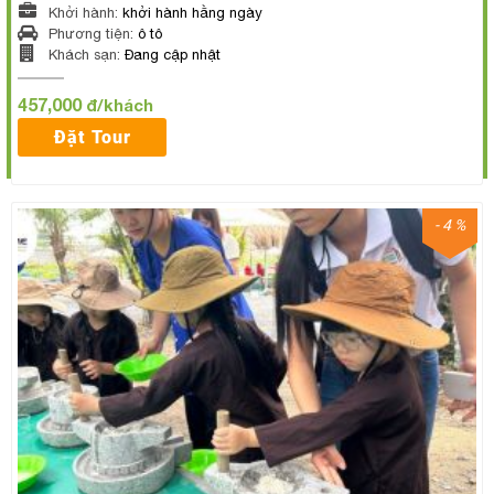
Khởi hành:
khởi hành hằng ngày
Phương tiện:
ô tô
Khách sạn:
Đang cập nhật
457,000
đ/khách
Đặt Tour
- 4 %