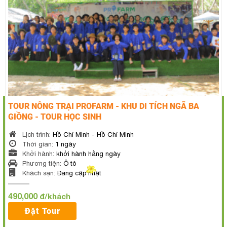
TOUR NÔNG TRẠI PROFARM - KHU DI TÍCH NGÃ BA
GIỒNG - TOUR HỌC SINH
Lịch trình:
Hồ Chí Minh - Hồ Chí Minh
Thời gian:
1 ngày
Khởi hành:
khởi hành hằng ngày
Phương tiện:
Ô tô
Khách sạn:
Đang cập nhật
490,000
đ/khách
Đặt Tour