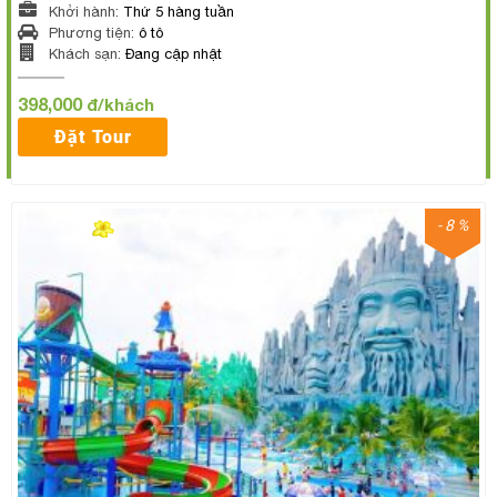
Khởi hành:
Thứ 5 hàng tuần
Phương tiện:
ô tô
Khách sạn:
Đang cập nhật
398,000
đ/khách
Đặt Tour
- 8 %