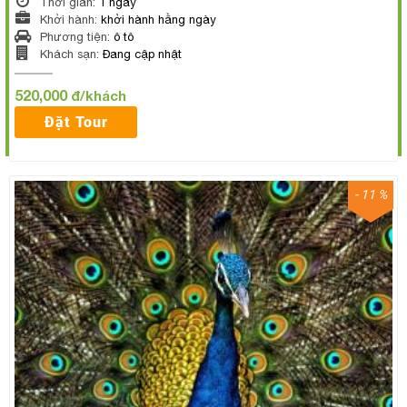
Thời gian:
1 ngày
Khởi hành:
khởi hành hằng ngày
Phương tiện:
ô tô
Khách sạn:
Đang cập nhật
520,000
đ/khách
Đặt Tour
- 11 %