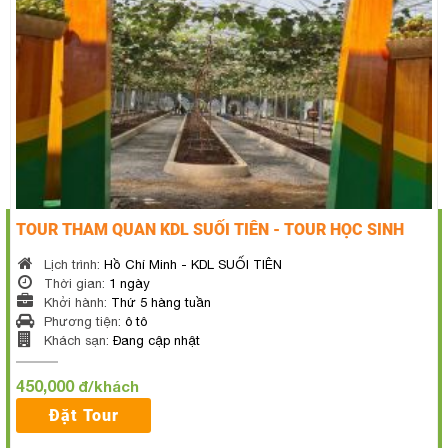
TOUR THAM QUAN KDL SUỐI TIÊN - TOUR HỌC SINH
Lịch trình:
Hồ Chí Minh - KDL SUỐI TIÊN
Thời gian:
1 ngày
Khởi hành:
Thứ 5 hàng tuần
Phương tiện:
ô tô
Khách sạn:
Đang cập nhật
450,000
đ/khách
Đặt Tour