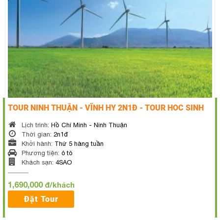
TOUR NINH THUẬN - VĨNH HY 2N1Đ - TOUR HOC SINH
Lịch trình:
Hồ Chí Minh - Ninh Thuận
Thời gian:
2n1đ
Khởi hành:
Thứ 5 hàng tuần
Phương tiện:
ô tô
Khách sạn:
4SAO
1,690,000
đ/khách
Đặt Tour