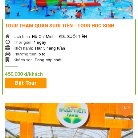
TOUR THAM QUAN SUỐI TIÊN - TOUR HỌC SINH
Lịch trình:
Hồ Chí Minh - KDL SUỐI TIÊN
Thời gian:
1 ngày
Khởi hành:
Thứ 5 hàng tuần
Phương tiện:
ô tô
Khách sạn:
Đang cập nhật
450,000
đ/khách
Đặt Tour
- 0 %