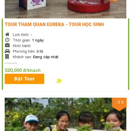
TOUR THAM QUAN EUREKA - TOUR HỌC SINH
Lịch trình:
-
Thời gian:
1 ngày
Khởi hành:
Phương tiện:
ô tô
Khách sạn:
Đang cập nhật
520,000
đ/khách
Đặt Tour
- 5 %