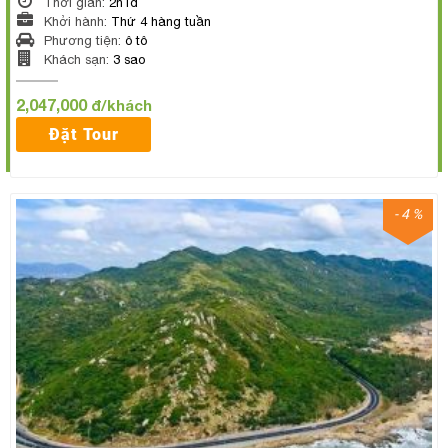
Thời gian:
2n1đ
Khởi hành:
Thứ 4 hàng tuần
Phương tiện:
ô tô
Khách sạn:
3 sao
2,047,000
đ/khách
Đặt Tour
- 4 %