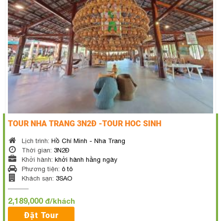
TOUR NHA TRANG 3N2Đ -TOUR HOC SINH
Lịch trình:
Hồ Chí Minh - Nha Trang
Thời gian:
3N2Đ
Khởi hành:
khởi hành hằng ngày
Phương tiện:
ô tô
Khách sạn:
3SAO
2,189,000
đ/khách
Đặt Tour