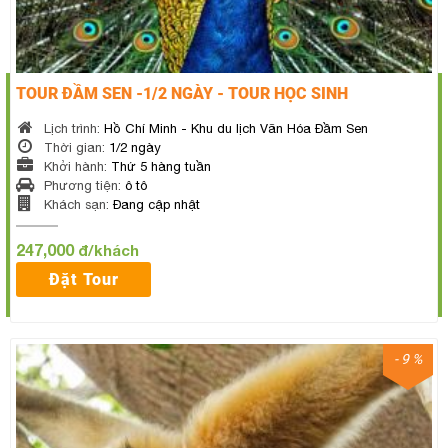
TOUR ĐẦM SEN -1/2 NGÀY - TOUR HỌC SINH
Lịch trình:
Hồ Chí Minh - Khu du lịch Văn Hóa Đầm Sen
Thời gian:
1/2 ngày
Khởi hành:
Thứ 5 hàng tuần
Phương tiện:
ô tô
Khách sạn:
Đang cập nhật
247,000
đ/khách
Đặt Tour
- 9 %