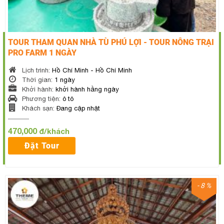
TOUR THAM QUAN NHÀ TÙ PHÚ LỢI - TOUR NÔNG TRẠI
PRO FARM 1 NGÀY
Lịch trình:
Hồ Chí Minh - Hồ Chí Minh
Thời gian:
1 ngày
Khởi hành:
khởi hành hằng ngày
Phương tiện:
ô tô
Khách sạn:
Đang cập nhật
470,000
đ/khách
Đặt Tour
- 8 %