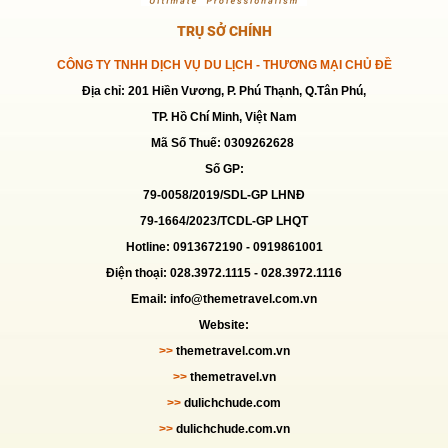
TRỤ SỞ CHÍNH
CÔNG TY TNHH DỊCH VỤ DU LỊCH - THƯƠNG MẠI CHỦ ĐỀ
Địa chỉ: 201 Hiền Vương, P. Phú Thạnh, Q.Tân Phú,
TP. Hồ Chí Minh, Việt Nam
Mã Số Thuế: 0309262628
Số GP:
79-0058/2019/SDL-GP LHNĐ
79-1664/2023/TCDL-GP LHQT
Hotline: 0913672190 -
0919861001
Điện thoại: 028.3972.1115 - 028.3972.1116
Email: info@themetravel.com.vn
Website:
>>
themetravel.com.vn
>>
themetravel.vn
>>
dulichchude.com
>>
dulichchude.com.vn