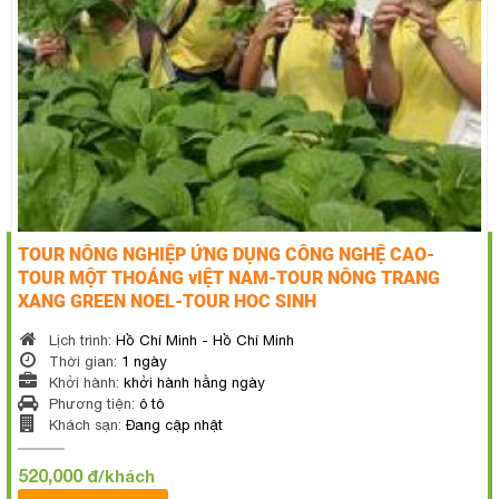
TOUR NÔNG NGHIỆP ỨNG DỤNG CÔNG NGHỆ CAO-
TOUR MỘT THOÁNG vIỆT NAM-TOUR NÔNG TRANG
XANG GREEN NOEL-TOUR HOC SINH
Lịch trình:
Hồ Chí Minh - Hồ Chí Minh
Thời gian:
1 ngày
Khởi hành:
khởi hành hằng ngày
Phương tiện:
ô tô
Khách sạn:
Đang cập nhật
520,000
đ/khách