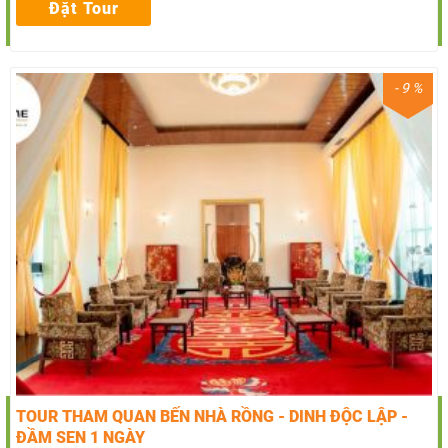
Đặt Tour
- 9 %
TOUR THAM QUAN BẾN NHÀ RỒNG - DINH ĐỘC LẬP -
ĐẦM SEN 1 NGÀY