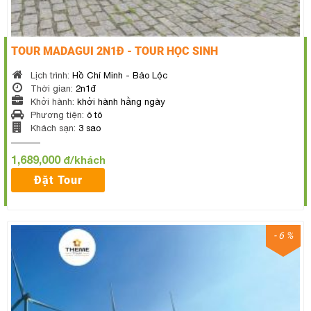
TOUR MADAGUI 2N1Đ - TOUR HỌC SINH
Lịch trình:
Hồ Chí Minh - Bảo Lộc
Thời gian:
2n1đ
Khởi hành:
khởi hành hằng ngày
Phương tiện:
ô tô
Khách sạn:
3 sao
1,689,000
đ/khách
Đặt Tour
- 6 %