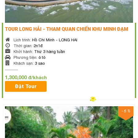
TOUR LONG HẢI - THAM QUAN CHIẾN KHU MINH ĐẠM
Lịch trình:
Hồ Chí Minh - LONG HAI
Thời gian:
2n1đ
Khởi hành:
Thứ 3 hàng tuần
Phương tiện:
ô tô
Khách sạn:
3 sao
1,300,000
đ/khách
Đặt Tour
- 6 %