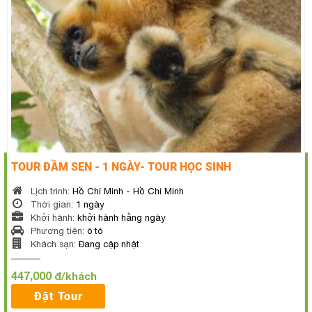
TOUR ĐẦM SEN - 1 NGÀY- TOUR HỌC SINH
Lịch trình:
Hồ Chí Minh - Hồ Chí Minh
Thời gian:
1 ngày
Khởi hành:
khởi hành hằng ngày
Phương tiện:
ô tô
Khách sạn:
Đang cập nhật
447,000
đ/khách
Đặt Tour